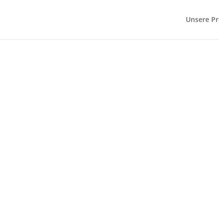
Unsere Pr
igstraße 1a
pfe